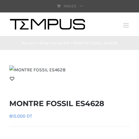
Passer
PANIER
au
contenu
Accueil
»
Shop Full Width
»
MONTRE FOSSIL ES4628
MONTRE FOSSIL ES4628
815.000
DT