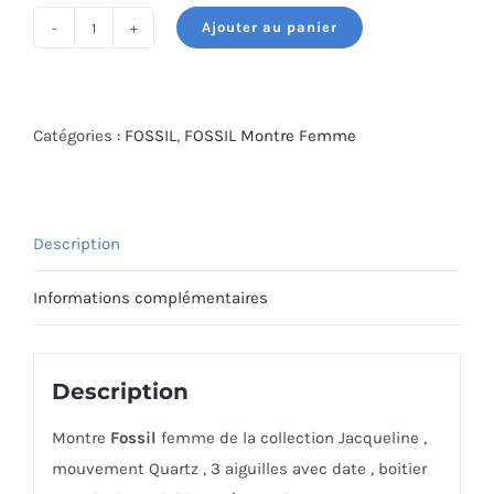
Ajouter au panier
quantité
de
MONTRE
FOSSIL
Catégories :
FOSSIL
,
FOSSIL Montre Femme
ES4628
Description
Informations complémentaires
Description
Montre
Fossil
femme de la collection Jacqueline ,
mouvement Quartz , 3 aiguilles avec date , boitier