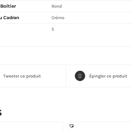
Boîtier
Rond
u Cadran
Crème
5
Tweeter ce produit
Épingler ce produit
s