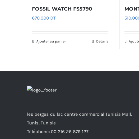
FOSSIL WATCH FS5790
MONT
670.000
DT
510.0
Ajouter au panier
Détails
Ajout
les berges du lac centre commercial Tunisia Mall,
Tunis, Tunisie
Téléphone: 00 216 26 879 127