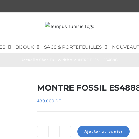
ES
BIJOUX
SACS & PORTEFEUILLES
NOUVEAUT
Accueil
»
Shop Full Width
»
MONTRE FOSSIL ES4888
MONTRE FOSSIL ES488
430.000
DT
Ajouter au panier
quantité