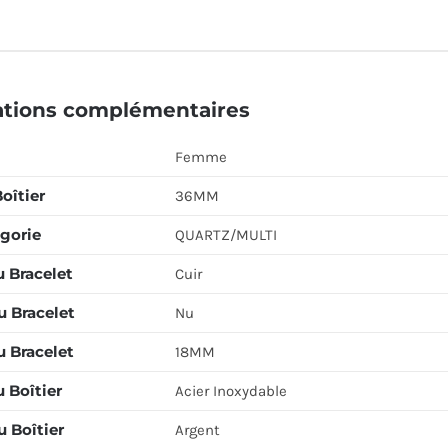
ations complémentaires
Femme
Boîtier
36MM
gorie
QUARTZ/MULTI
u Bracelet
Cuir
u Bracelet
Nu
u Bracelet
18MM
 Boîtier
Acier Inoxydable
 Boîtier
Argent