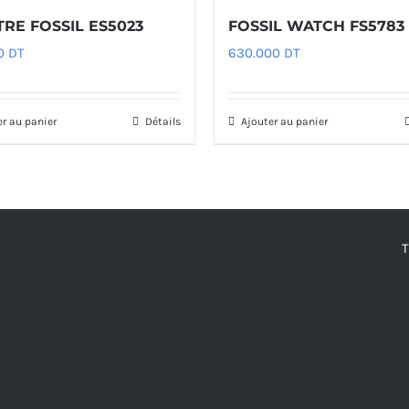
RE FOSSIL ES5023
FOSSIL WATCH FS5783
00
DT
630.000
DT
er au panier
Détails
Ajouter au panier