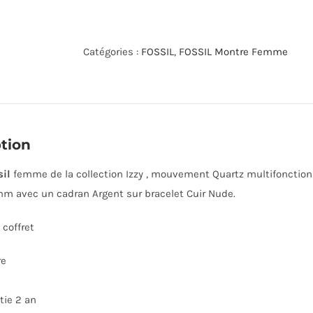
de
MONTRE
FOSSIL
Catégories :
FOSSIL
,
FOSSIL Montre Femme
ES4888
tion
sil
femme de la collection Izzy , mouvement Quartz multifonction , 
m avec un cadran Argent sur bracelet Cuir Nude.
coffret
re
tie 2 an