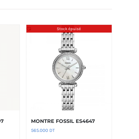
Stock épuisé
97
MONTRE FOSSIL ES4647
565.000
DT