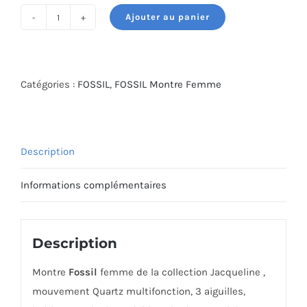
Ajouter au panier
quantité
de
MONTRE
FOSSIL
Catégories :
FOSSIL
,
FOSSIL Montre Femme
ES5120
Description
Informations complémentaires
Description
Montre
Fossil
femme de la collection Jacqueline ,
mouvement Quartz multifonction, 3 aiguilles,