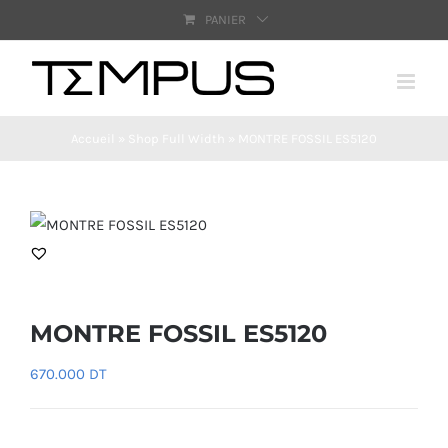
Passer
PANIER
au
contenu
Accueil
»
Shop Full Width
»
MONTRE FOSSIL ES5120
MONTRE FOSSIL ES5120
670.000
DT