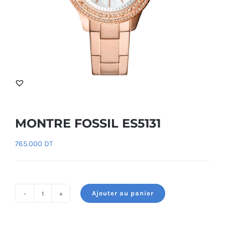
MONTRE FOSSIL ES5131
765.000
DT
Ajouter au panier
quantité
de