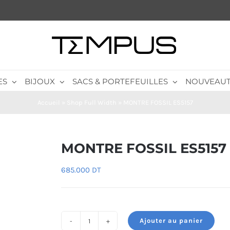
ES
BIJOUX
SACS & PORTEFEUILLES
NOUVEAUT
Accueil
»
Shop Full Width
»
MONTRE FOSSIL ES5157
MONTRE FOSSIL ES5157
685.000
DT
Ajouter au panier
quantité