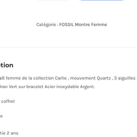
de
MONTRE
FOSSIL
Catégorie :
FOSSIL Montre Femme
ES5157
tion
sil
femme de la collection Carlie , mouvement Quartz , 3 aiguilles
ran Vert sur bracelet Acier inoxydable Argent.
coffret
re
tie 2 ans