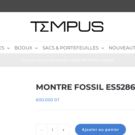
ES
BIJOUX
SACS & PORTEFEUILLES
NOUVEAUT
Accueil
»
Shop Full Width
»
MONTRE FOSSIL ES5286
MONTRE FOSSIL ES528
600.000
DT
Ajouter au panier
quantité