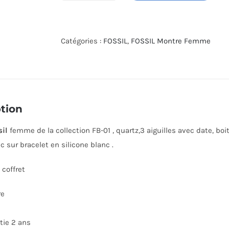
de
MONTRE
FOSSIL
Catégories :
FOSSIL
,
FOSSIL Montre Femme
ES5286
tion
sil
femme de la collection FB-01 , quartz,3 aiguilles avec date, b
c sur bracelet en silicone blanc .
coffret
re
tie 2 ans