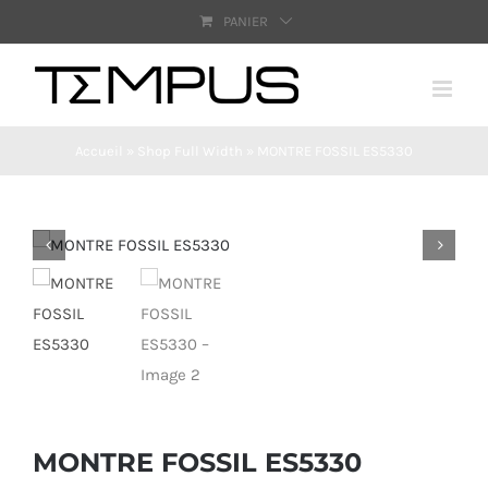
Passer
PANIER
au
contenu
Accueil
»
Shop Full Width
»
MONTRE FOSSIL ES5330
MONTRE FOSSIL ES5330