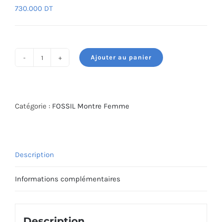
730.000
DT
Ajouter au panier
quantité
de
MONTRE
FOSSIL
Catégorie :
FOSSIL Montre Femme
ES5330
Description
Informations complémentaires
Description