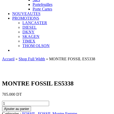
Portefeuilles
Porte Cartes
NOUVEAUTES
PROMOTIONS
LANCASTER
DIESEL
DKNY
SKAGEN
TIMEX
THOM OLSON
Accueil
»
Shop Full Width
»
MONTRE FOSSIL ES5338
Ajouter aux favoris
MONTRE FOSSIL ES5338
705.000
DT
quantité
de
Ajouter au panier
MONTRE
Catégories :
FOSSIL
,
FOSSIL Montre Femme