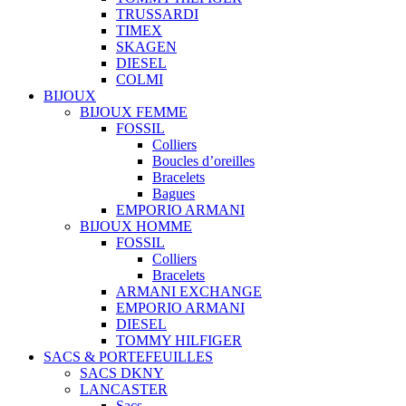
TRUSSARDI
TIMEX
SKAGEN
DIESEL
COLMI
BIJOUX
BIJOUX FEMME
FOSSIL
Colliers
Boucles d’oreilles
Bracelets
Bagues
EMPORIO ARMANI
BIJOUX HOMME
FOSSIL
Colliers
Bracelets
ARMANI EXCHANGE
EMPORIO ARMANI
DIESEL
TOMMY HILFIGER
SACS & PORTEFEUILLES
SACS DKNY
LANCASTER
Sacs