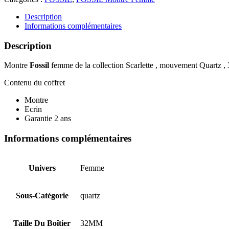
FOSSIL
ES5338
Description
Informations complémentaires
Description
Montre
Fossil
femme de la collection Scarlette , mouvement Quartz , 
Contenu du coffret
Montre
Ecrin
Garantie 2 ans
Informations complémentaires
Univers
Femme
Sous-Catégorie
quartz
Taille Du Boîtier
32MM