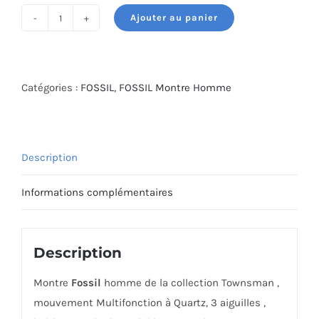
Ajouter au panier
quantité
de
MONTRE
FOSSIL
Catégories :
FOSSIL
,
FOSSIL Montre Homme
FS5279
Description
Informations complémentaires
Description
Montre
Fossil
homme de la collection Townsman ,
mouvement Multifonction à Quartz, 3 aiguilles ,