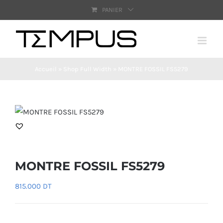
Passer
PANIER
au
contenu
Accueil
»
Shop Full Width
»
MONTRE FOSSIL FS5279
MONTRE FOSSIL FS5279
815.000
DT