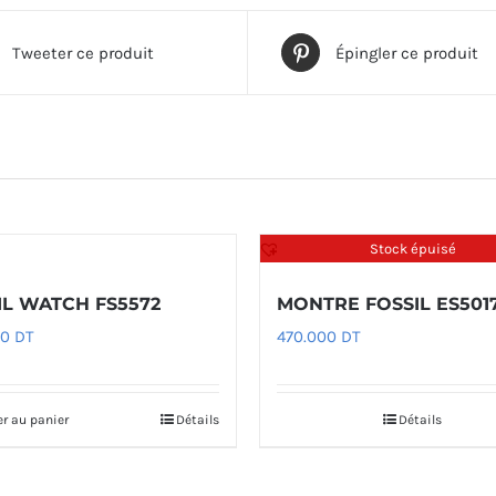
Tweeter ce produit
Épingler ce produit
Stock épuisé
IL WATCH FS5572
MONTRE FOSSIL ES501
00
DT
470.000
DT
er au panier
Détails
Détails