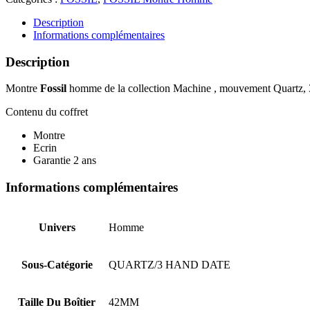
FOSSIL
FS5920
Description
Informations complémentaires
Description
Montre
Fossil
homme de la collection Machine , mouvement Quartz, 3 a
Contenu du coffret
Montre
Ecrin
Garantie 2 ans
Informations complémentaires
Univers
Homme
Sous-Catégorie
QUARTZ/3 HAND DATE
Taille Du Boîtier
42MM