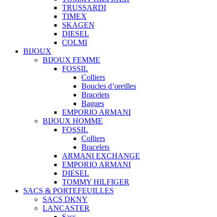
TRUSSARDI
TIMEX
SKAGEN
DIESEL
COLMI
BIJOUX
BIJOUX FEMME
FOSSIL
Colliers
Boucles d’oreilles
Bracelets
Bagues
EMPORIO ARMANI
BIJOUX HOMME
FOSSIL
Colliers
Bracelets
ARMANI EXCHANGE
EMPORIO ARMANI
DIESEL
TOMMY HILFIGER
SACS & PORTEFEUILLES
SACS DKNY
LANCASTER
Sacs