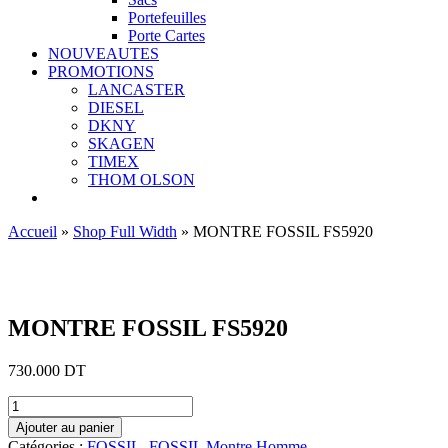
Portefeuilles
Porte Cartes
NOUVEAUTES
PROMOTIONS
LANCASTER
DIESEL
DKNY
SKAGEN
TIMEX
THOM OLSON
Accueil
»
Shop Full Width
»
MONTRE FOSSIL FS5920
Ajouter aux favoris
MONTRE FOSSIL FS5920
730.000
DT
quantité
de
Ajouter au panier
MONTRE
Catégories :
FOSSIL
,
FOSSIL Montre Homme