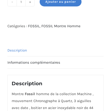
Ajouter au panier
quantité
de
MONTRE
FOSSIL
Catégories :
FOSSIL
,
FOSSIL Montre Homme
FS6101
Description
Informations complémentaires
Description
Montre
Fossil
homme de la collection Machine ,
mouvement Chronographe à Quartz, 3 aiguilles
avec date , boitier en acier inoxydable noir de 44