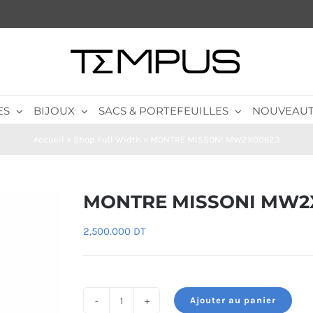
ES
BIJOUX
SACS & PORTEFEUILLES
NOUVEAUT
Accueil
»
Shop Full Width
»
MONTRE MISSONI MW2X00623
MONTRE MISSONI MW2
2,500.000
DT
Ajouter au panier
quantité