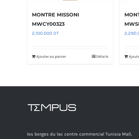
MONTRE MISSONI
MONT
MWCY00323
MWSL
2,100.000
DT
2,290
Ajouter au panier
Détails
Ajout
les berges du lac centre commercial Tunisia Mall,