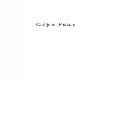
de
MONTRE
MISSONI
Catégorie :
Missoni
MW2X00623