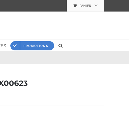
PANIER
ES
PROMOTIONS
X00623