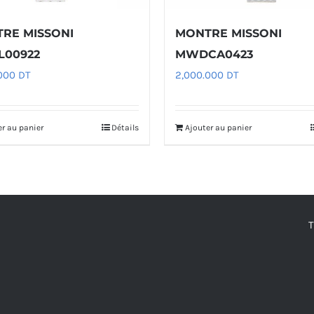
RE MISSONI
MONTRE MISSONI
00922
MWDCA0423
.000
DT
2,000.000
DT
er au panier
Détails
Ajouter au panier