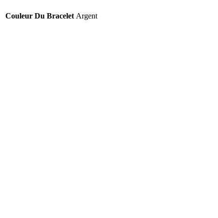
Couleur Du Bracelet
Argent
Matière Du Boîtier
Acier Inoxydable
Couleur Du Boîtier
Argent
Forme Du Boîtier
Rond
Couleur Du Cadran
Nacre
Verre
saphir
Mouvement
chrono à quartz
Poids (g)
155.00