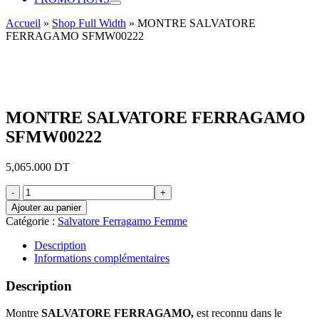
Accueil
»
Shop Full Width
»
MONTRE SALVATORE
FERRAGAMO SFMW00222
MONTRE SALVATORE FERRAGAMO
SFMW00222
5,065.000
DT
quantité
de
Ajouter au panier
MONTRE
Catégorie :
Salvatore Ferragamo Femme
SALVATORE
FERRAGAMO
Description
SFMW00222
Informations complémentaires
Description
Montre
SALVATORE FERRAGAMO
,
est reconnu dans le