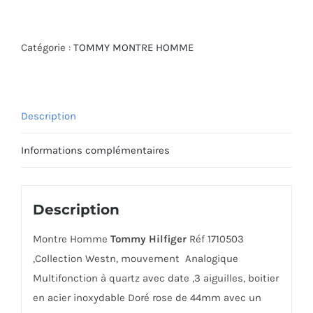
de
MONTRE
TOMMY
Catégorie :
TOMMY MONTRE HOMME
HILFIGER
1710503
Description
Informations complémentaires
Description
Montre Homme
Tommy Hilfiger
Réf 1710503
,Collection Westn, mouvement Analogique
Multifonction à quartz avec date ,3 aiguilles, boitier
en acier inoxydable Doré rose de 44mm avec un