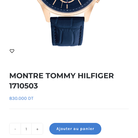
MONTRE TOMMY HILFIGER
1710503
830.000
DT
Ajouter au panier
quantité