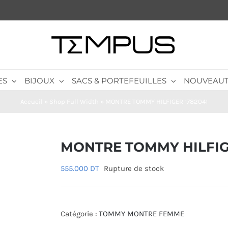
ES
BIJOUX
SACS & PORTEFEUILLES
NOUVEAUT
Accueil
»
Shop Full Width
»
MONTRE TOMMY HILFIGER 1782041
MONTRE TOMMY HILFIG
555.000
DT
Rupture de stock
Catégorie :
TOMMY MONTRE FEMME