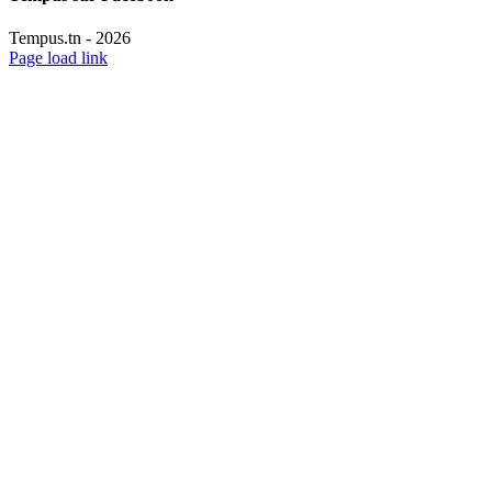
Tempus.tn -
2026
Page load link
Aller
en
haut