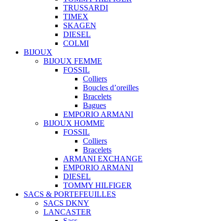
TRUSSARDI
TIMEX
SKAGEN
DIESEL
COLMI
BIJOUX
BIJOUX FEMME
FOSSIL
Colliers
Boucles d’oreilles
Bracelets
Bagues
EMPORIO ARMANI
BIJOUX HOMME
FOSSIL
Colliers
Bracelets
ARMANI EXCHANGE
EMPORIO ARMANI
DIESEL
TOMMY HILFIGER
SACS & PORTEFEUILLES
SACS DKNY
LANCASTER
Sacs