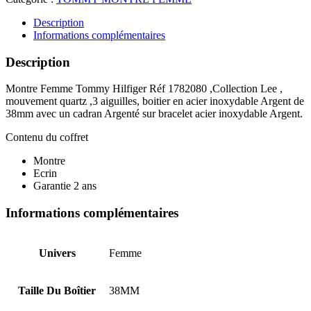
TOMMY
HILFIGER
Description
1782080
Informations complémentaires
Description
Montre Femme Tommy Hilfiger Réf 1782080 ,Collection Lee ,
mouvement quartz ,3 aiguilles, boitier en acier inoxydable Argent de
38mm avec un cadran Argenté sur bracelet acier inoxydable Argent.
Contenu du coffret
Montre
Ecrin
Garantie 2 ans
Informations complémentaires
Univers
Femme
Taille Du Boîtier
38MM