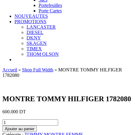
Portefeuilles
Porte Cartes
NOUVEAUTES
PROMOTIONS
LANCASTER
DIESEL
DKNY
SKAGEN
TIMEX
THOM OLSON
Accueil
»
Shop Full Width
»
MONTRE TOMMY HILFIGER
1782080
Ajouter aux favoris
MONTRE TOMMY HILFIGER 1782080
600.000
DT
quantité
de
Ajouter au panier
MONTRE
Catégorie :
TOMMY MONTRE FEMME