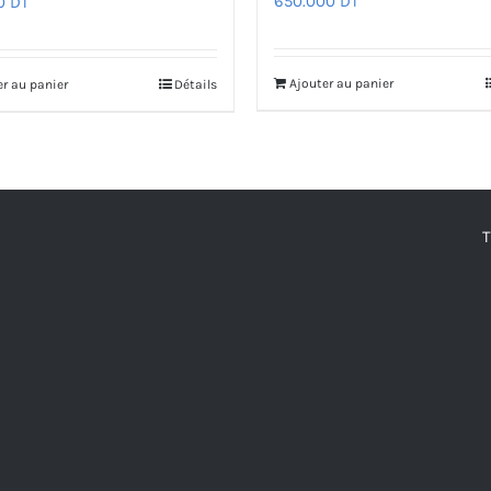
650.000
DT
00
DT
Ajouter au panier
er au panier
Détails