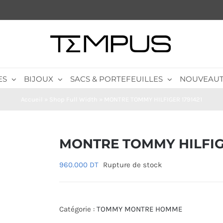
ES
BIJOUX
SACS & PORTEFEUILLES
NOUVEAUT
Accueil
»
Shop Full Width
»
MONTRE TOMMY HILFIGER 1791421
MONTRE TOMMY HILFIGE
960.000
DT
Rupture de stock
Catégorie :
TOMMY MONTRE HOMME