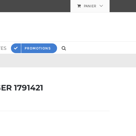
PANIER
ES
PROMOTIONS
R 1791421