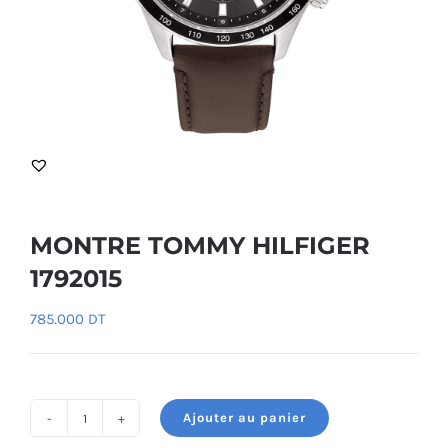
MONTRE TOMMY HILFIGER
1792015
785.000
DT
Ajouter au panier
quantité