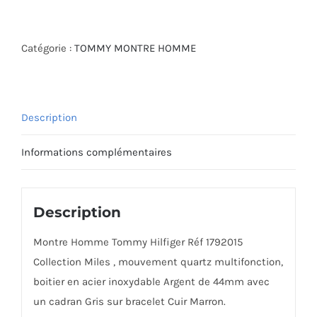
de
MONTRE
TOMMY
Catégorie :
TOMMY MONTRE HOMME
HILFIGER
1792015
Description
Informations complémentaires
Description
Montre Homme Tommy Hilfiger Réf 1792015
Collection Miles , mouvement quartz multifonction,
boitier en acier inoxydable Argent de 44mm avec
un cadran Gris sur bracelet Cuir Marron.