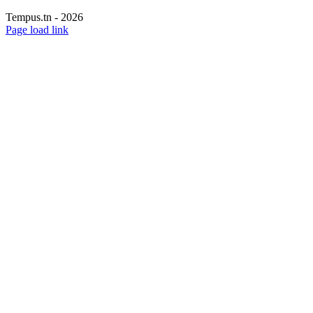
Tempus.tn -
2026
Page load link
Aller
en
haut