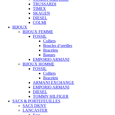
TRUSSARDI
TIMEX
SKAGEN
DIESEL
COLMI
BIJOUX
BIJOUX FEMME
FOSSIL
Colliers
Boucles d’oreilles
Bracelets
Bagues
EMPORIO ARMANI
BIJOUX HOMME
FOSSIL
Colliers
Bracelets
ARMANI EXCHANGE
EMPORIO ARMANI
DIESEL
TOMMY HILFIGER
SACS & PORTEFEUILLES
SACS DKNY
LANCASTER
Sacs