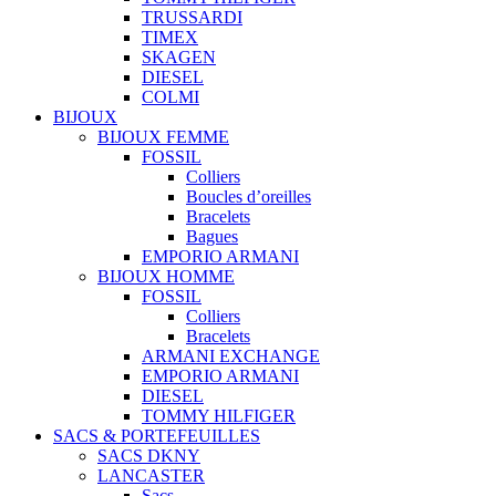
TRUSSARDI
TIMEX
SKAGEN
DIESEL
COLMI
BIJOUX
BIJOUX FEMME
FOSSIL
Colliers
Boucles d’oreilles
Bracelets
Bagues
EMPORIO ARMANI
BIJOUX HOMME
FOSSIL
Colliers
Bracelets
ARMANI EXCHANGE
EMPORIO ARMANI
DIESEL
TOMMY HILFIGER
SACS & PORTEFEUILLES
SACS DKNY
LANCASTER
Sacs