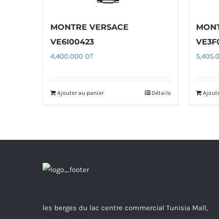
MONTRE VERSACE
MONT
VE6I00423
VE3F
4,400.000
DT
5,405.
Ajouter au panier
Détails
Ajout
les berges du lac centre commercial Tunisia Mall,