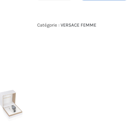
de
MONTRE
VERSACE
Catégorie :
VERSACE FEMME
VE6F00123