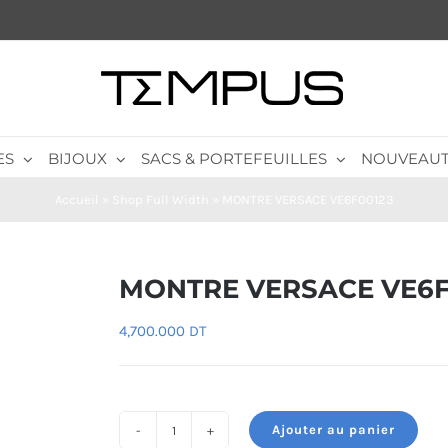
ES
BIJOUX
SACS & PORTEFEUILLES
NOUVEAUT
Accueil
»
Shop Full Width
»
MONTRE VERSACE VE6F00123
MONTRE VERSACE VE6F
4,700.000
DT
Ajouter au panier
quantité