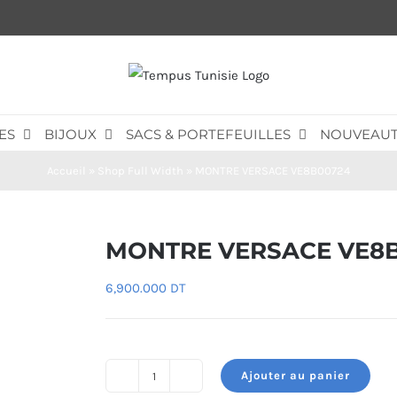
ES
BIJOUX
SACS & PORTEFEUILLES
NOUVEAUT
Accueil
»
Shop Full Width
»
MONTRE VERSACE VE8B00724
MONTRE VERSACE VE8
6,900.000
DT
Ajouter au panier
quantité