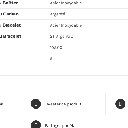
 Boîtier
Acier Inoxydable
u Cadran
Argenté
u Bracelet
Acier Inoxydable
u Bracelet
2T Argent/Or
105.00
5
ok
Tweeter ce produit
Partager par Mail