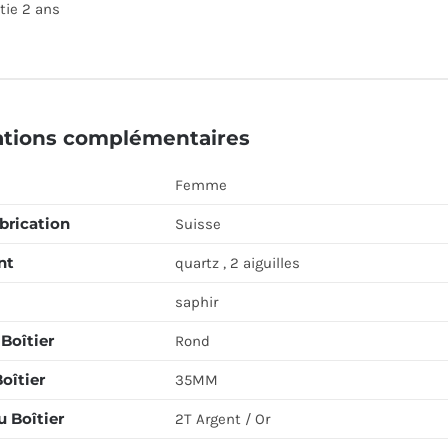
tie 2 ans
ations complémentaires
Femme
brication
Suisse
nt
quartz , 2 aiguilles
saphir
Boîtier
Rond
Boîtier
35MM
 Boîtier
2T Argent / Or