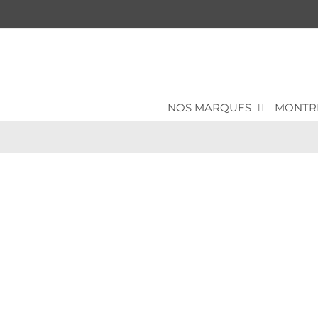
Passer
au
contenu
NOS MARQUES
MONTR
Ajouter aux favoris