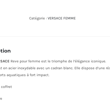
de
MONTRE
VERSACE
Catégorie :
VERSACE FEMME
VE8B00724
tion
RSACE
Reve pour femme est le triomphe de l’élégance iconique.
est en acier inoxydable avec un cadran blanc. Elle dispose d’une ré
orts aquatiques à fort impact.
coffret
re