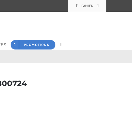
PANIER
ES
PROMOTIONS
B00724