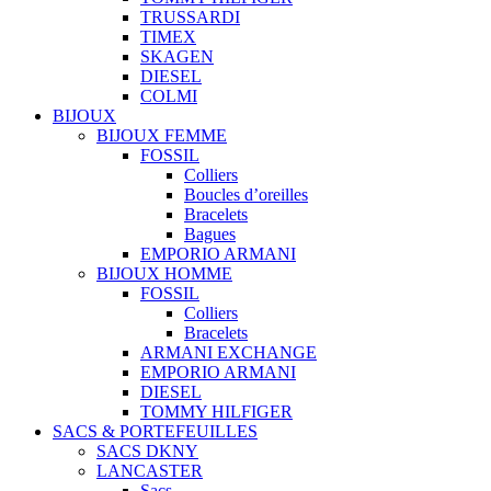
TRUSSARDI
TIMEX
SKAGEN
DIESEL
COLMI
BIJOUX
BIJOUX FEMME
FOSSIL
Colliers
Boucles d’oreilles
Bracelets
Bagues
EMPORIO ARMANI
BIJOUX HOMME
FOSSIL
Colliers
Bracelets
ARMANI EXCHANGE
EMPORIO ARMANI
DIESEL
TOMMY HILFIGER
SACS & PORTEFEUILLES
SACS DKNY
LANCASTER
Sacs