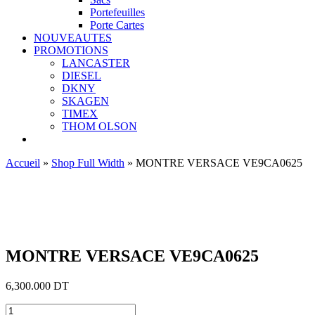
Portefeuilles
Porte Cartes
NOUVEAUTES
PROMOTIONS
LANCASTER
DIESEL
DKNY
SKAGEN
TIMEX
THOM OLSON
Accueil
»
Shop Full Width
»
MONTRE VERSACE VE9CA0625
Ajouter aux favoris
MONTRE VERSACE VE9CA0625
6,300.000
DT
quantité