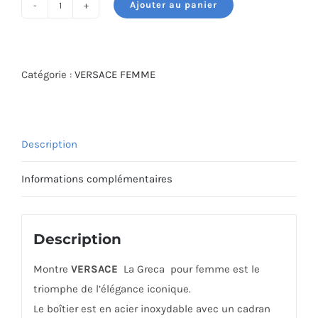
Ajouter au panier
quantité
de
MONTRE
VERSACE
Catégorie :
VERSACE FEMME
VE9CA0825
Description
Informations complémentaires
Description
Montre
VERSACE
La Greca pour femme est le
triomphe de l’élégance iconique.
Le boîtier est en acier inoxydable avec un cadran