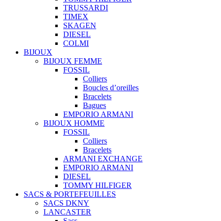
TRUSSARDI
TIMEX
SKAGEN
DIESEL
COLMI
BIJOUX
BIJOUX FEMME
FOSSIL
Colliers
Boucles d’oreilles
Bracelets
Bagues
EMPORIO ARMANI
BIJOUX HOMME
FOSSIL
Colliers
Bracelets
ARMANI EXCHANGE
EMPORIO ARMANI
DIESEL
TOMMY HILFIGER
SACS & PORTEFEUILLES
SACS DKNY
LANCASTER
Sacs