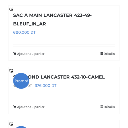
SAC À MAIN LANCASTER 423-49-
BLEUF_IN_AR
620.000
DT
Ajouter au panier
Détails
SAC ROND LANCASTER 432-10-CAMEL
Promo!
Le
Le
376.000
DT
470.000
DT
prix
prix
initial
actuel
Ajouter au panier
Détails
était :
est :
470.000 DT.
376.000 DT.