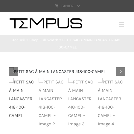
Passer
PANIER
au
contenu
Accueil
»
Shop Full Width
»
PETIT SAC À MAIN LANCASTER 418-
100-CAMEL