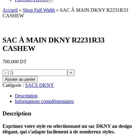
Accueil
»
Shop Full Width
»
SAC À MAIN DKNY R2231R33
CASHEW
SAC À MAIN DKNY R2231R33
CASHEW
700.000
DT
quantité
de
Ajouter au panier
SAC
Catégorie :
SACS DKNY
À
MAIN
Description
DKNY
Informations complémentaires
R2231R33
CASHEW
Description
Exprimez votre style en sélectionnant un sac DKNY au design
élégant, qui s’adapte facilement à de nombreux styles.