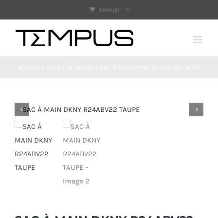
Passer
PANIER
au
contenu
Accueil
»
Shop Full Width
»
SAC À MAIN DKNY R24ABV22 TAUPE