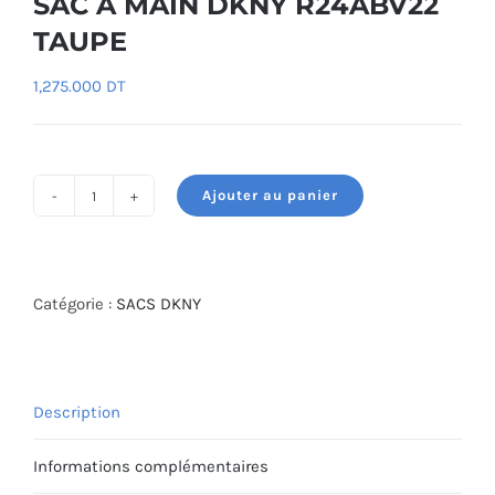
SAC À MAIN DKNY R24ABV22
TAUPE
1,275.000
DT
Ajouter au panier
quantité
de
SAC
À
Catégorie :
SACS DKNY
MAIN
DKNY
R24ABV22
Description
TAUPE
Informations complémentaires