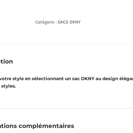
de
SAC
À
Catégorie :
SACS DKNY
MAIN
DKNY
R24D3T39
BGD
tion
otre style en sélectionnant un sac DKNY au design élégan
styles.
ations complémentaires