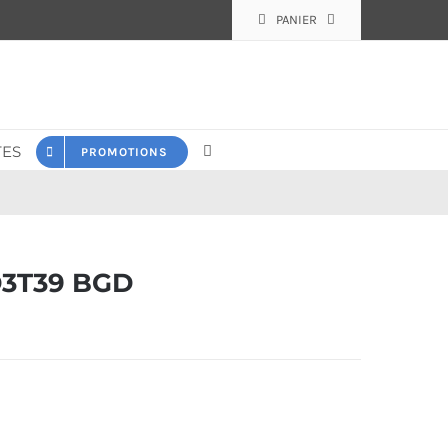
PANIER
ES
PROMOTIONS
D3T39 BGD