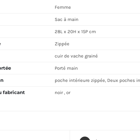
Femme
Sac à main
28L x 20H x 15P cm
e
Zippée
cuir de vache grainé
ortée
Porté main
on
poche intérieure zippée, Deux poches i
 fabricant
noir , or