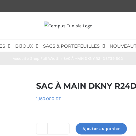
ES
BIJOUX
SACS & PORTEFEUILLES
NOUVEAUT
Accueil
»
Shop Full Width
»
SAC À MAIN DKNY R24D3T39 BGD
SAC À MAIN DKNY R24
1,150.000
DT
Ajouter au panier
quantité