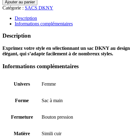
de
Ajouter au panier
SAC
Catégorie :
SACS DKNY
À
MAIN
Description
DKNY
Informations complémentaires
R52AYL54
CAPPUCCIN
Description
Exprimez votre style en sélectionnant un sac DKNY au design
élégant, qui s’adapte facilement à de nombreux styles.
Informations complémentaires
Univers
Femme
Forme
Sac à main
Fermeture
Bouton pression
Matière
Simili cuir