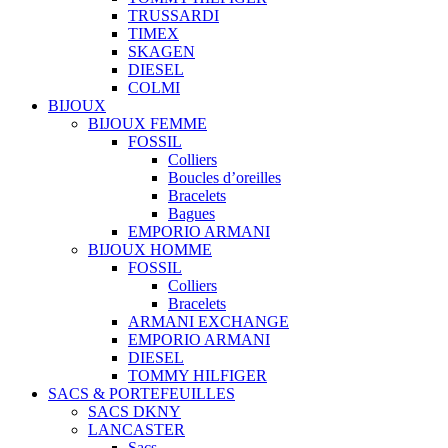
TRUSSARDI
TIMEX
SKAGEN
DIESEL
COLMI
BIJOUX
BIJOUX FEMME
FOSSIL
Colliers
Boucles d’oreilles
Bracelets
Bagues
EMPORIO ARMANI
BIJOUX HOMME
FOSSIL
Colliers
Bracelets
ARMANI EXCHANGE
EMPORIO ARMANI
DIESEL
TOMMY HILFIGER
SACS & PORTEFEUILLES
SACS DKNY
LANCASTER
Sacs