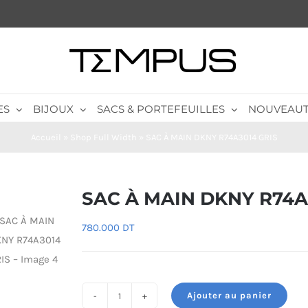
ES
BIJOUX
SACS & PORTEFEUILLES
NOUVEAUT
Accueil
»
Shop Full Width
»
SAC À MAIN DKNY R74A3014 GRIS
SAC À MAIN DKNY R74A
780.000
DT
Ajouter au panier
quantité