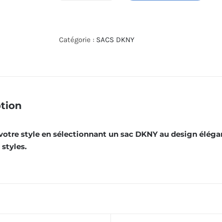
de
SAC
À
Catégorie :
SACS DKNY
MAIN
DKNY
R74A3014
GRIS
tion
otre style en sélectionnant un sac DKNY au design élégan
styles.