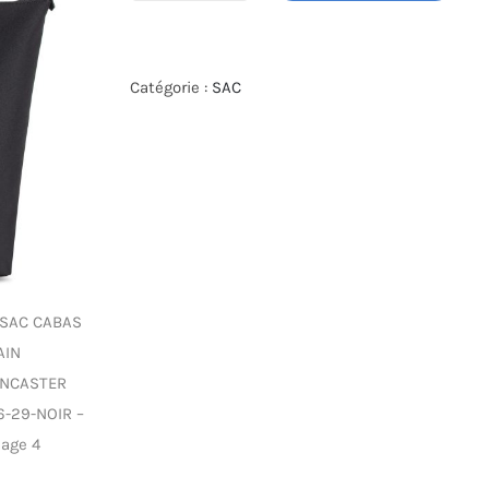
de
SAC
CABAS
Catégorie :
SAC
MAIN
LANCASTER
516-
29-
NOIR