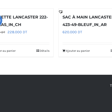
ETTE LANCASTER 222-
SAC À MAIN LANCASTE
!
LAS_IN_CH
423-49-BLEUF_IN_AR
Le
Le
228.000
DT
620.000
DT
0
DT
prix
prix
initial
actuel
er au panier
Détails
Ajouter au panier
était :
est :
285.000 DT.
228.000 DT.