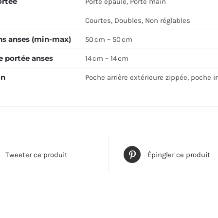
ortée
Porté épaule, Porté main
Courtes, Doubles, Non réglables
s anses (min-max)
50 cm – 50 cm
e portée anses
14 cm – 14 cm
on
Poche arrière extérieure zippée, poche i
Tweeter ce produit
Épingler ce produit