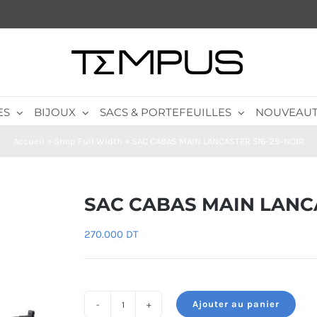
ES
BIJOUX
SACS & PORTEFEUILLES
NOUVEAUT
Accueil
»
Shop Full Width
»
SAC CABAS MAIN LANCASTER 516-29-NOIR
SAC CABAS MAIN LANCA
270.000
DT
Ajouter au panier
quantité