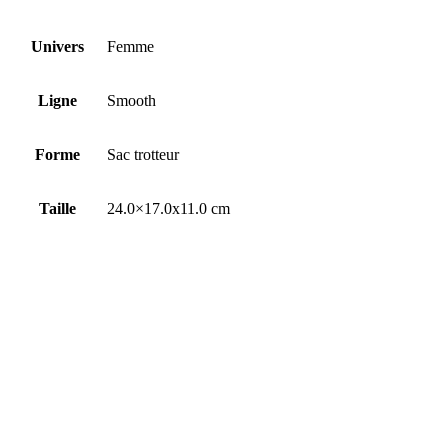
Univers
Femme
Ligne
Smooth
Forme
Sac trotteur
Taille
24.0×17.0x11.0 cm
Fermeture
Zippée
Matière
Refente de cuir de vachette lisse
Doublure
Textile Logo
Finition
Métal argenté brillant