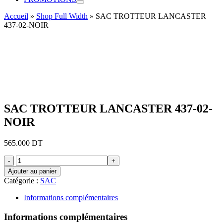
Accueil
»
Shop Full Width
»
SAC TROTTEUR LANCASTER
437-02-NOIR
SAC TROTTEUR LANCASTER 437-02-
NOIR
565.000
DT
quantité
de
Ajouter au panier
SAC
Catégorie :
SAC
TROTTEUR
LANCASTER
Informations complémentaires
437-
02-
Informations complémentaires
NOIR