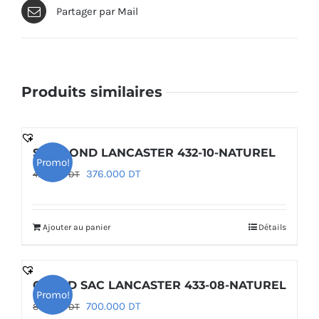
Partager par Mail
Produits similaires
SAC ROND LANCASTER 432-10-NATUREL
Promo!
Le
Le
376.000
DT
470.000
DT
prix
prix
initial
actuel
Ajouter au panier
Détails
était :
est :
470.000 DT.
376.000 DT.
GRAND SAC LANCASTER 433-08-NATUREL
Promo!
Le
Le
700.000
DT
875.000
DT