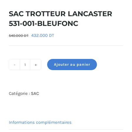
SAC TROTTEUR LANCASTER
531-001-BLEUFONC
Le
Le
432.000
DT
540.000
DT
prix
prix
initial
actuel
était :
est :
Ajouter au panier
540.000 DT.
432.000 DT.
quantité
de
SAC
TROTTEUR
Catégorie :
SAC
LANCASTER
531-
001-
Informations complémentaires
BLEUFONC