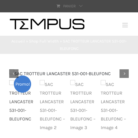
Passer
PANIER
au
contenu
Accueil
»
Shop Full Width
»
SAC TROTTEUR LANCASTER 531-001-
BLEUFONC
Promo!