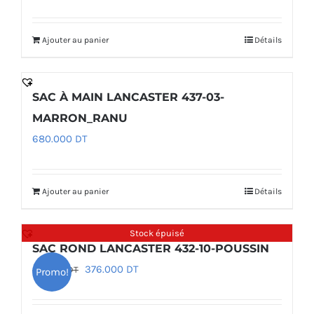
prix
prix
initial
actuel
Ajouter au panier
Détails
était :
est :
875.000 DT.
700.000 DT.
SAC À MAIN LANCASTER 437-03-
MARRON_RANU
680.000
DT
Ajouter au panier
Détails
Stock épuisé
SAC ROND LANCASTER 432-10-POUSSIN
Le
Le
376.000
DT
470.000
DT
Promo!
prix
prix
initial
actuel