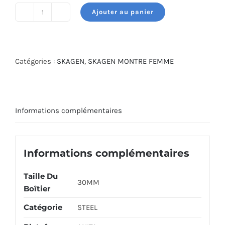
était :
est :
Ajouter au panier
700.000 DT.
420.000 DT.
quantité
de
SKAGEN
WATCH
Catégories :
SKAGEN
,
SKAGEN MONTRE FEMME
SKW2151
Informations complémentaires
Informations complémentaires
Taille Du
30MM
Boîtier
Catégorie
STEEL