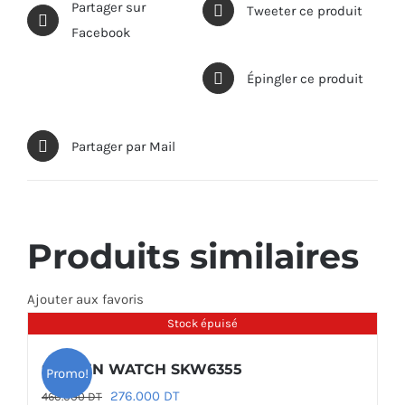
Partager sur
Tweeter ce produit
Facebook
Épingler ce produit
Partager par Mail
Produits similaires
Ajouter aux favoris
Stock épuisé
SKAGEN WATCH SKW6355
Promo!
Le
Le
276.000
DT
460.000
DT