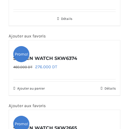
prix
prix
initial
actuel
Détails
était :
est :
460.000 DT.
276.000 DT.
Ajouter aux favoris
Promo!
SKAGEN WATCH SKW6374
Le
Le
276.000
DT
460.000
DT
prix
prix
initial
actuel
Ajouter au panier
Détails
était :
est :
460.000 DT.
276.000 DT.
Ajouter aux favoris
Promo!
SKAGEN WATCH SKW2665