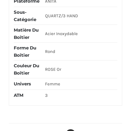
Plateforme
ANITA
Sous-
QUARTZ/3 HAND
Catégorie
Matière Du
Acier Inoxydable
Boîtier
Forme Du
Rond
Boîtier
Couleur Du
ROSE Or
Boîtier
Univers
Femme
ATM
3