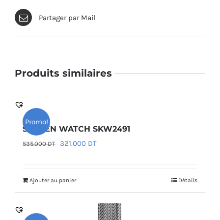
Partager par Mail
Produits similaires
Promo!
SKAGEN WATCH SKW2491
Le
Le
321.000
DT
535.000
DT
prix
prix
initial
actuel
Ajouter au panier
Détails
était :
est :
535.000 DT.
321.000 DT.