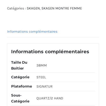
SKAGEN
WATCH
Catégories :
SKAGEN
,
SKAGEN MONTRE FEMME
SKW2785
Informations complémentaires
Informations complémentaires
Taille Du
38MM
Boîtier
Catégorie
STEEL
Plateforme
SIGNATUR
Sous-
QUARTZ/2 HAND
Catégorie