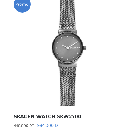
Promo!
SKAGEN WATCH SKW2700
Le
Le
264.000
DT
440.000
DT
prix
prix