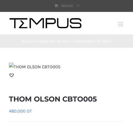
Passer
PANIER
au
contenu
Accueil
»
Shop Full Width
»
THOM OLSON CBTO005
THOM OLSON CBTO005
480.000
DT