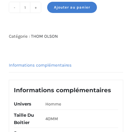
Ajouter au panier
quantité
de
THOM
OLSON
Catégorie :
THOM OLSON
CBTO005
Informations complémentaires
Informations complémentaires
Univers
Homme
Taille Du
40MM
Boîtier