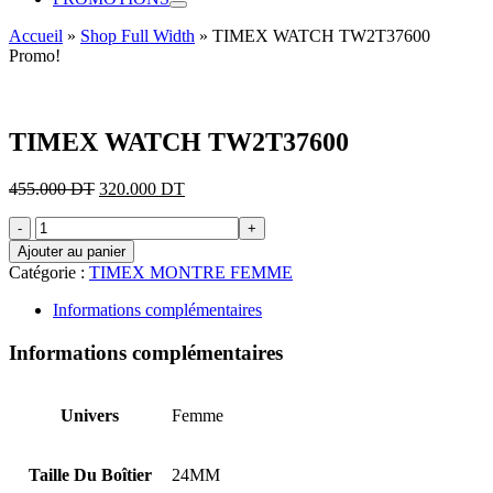
Accueil
»
Shop Full Width
»
TIMEX WATCH TW2T37600
Promo!
TIMEX WATCH TW2T37600
Le
Le
455.000
DT
320.000
DT
prix
prix
quantité
initial
actuel
de
était :
est :
Ajouter au panier
TIMEX
455.000 DT.
320.000 DT.
Catégorie :
TIMEX MONTRE FEMME
WATCH
TW2T37600
Informations complémentaires
Informations complémentaires
Univers
Femme
Taille Du Boîtier
24MM