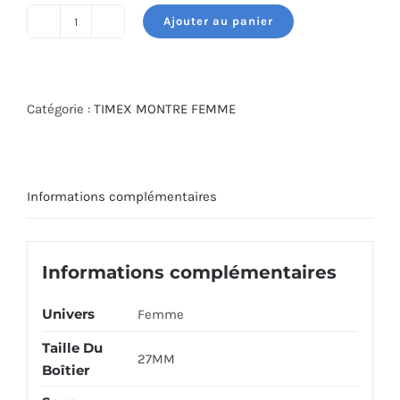
était :
est :
Ajouter au panier
250.000 DT.
180.000 DT.
quantité
de
TIMEX
WATCH
Catégorie :
TIMEX MONTRE FEMME
TW2T48400
Informations complémentaires
Informations complémentaires
Univers
Femme
Taille Du
27MM
Boîtier