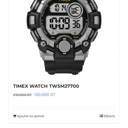
TIMEX WATCH TW5M27700
Le
Le
150.000
DT
210.000
DT
prix
prix
initial
actuel
Ajouter au panier
Détails
était :
est :
210.000 DT.
150.000 DT.