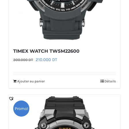
TIMEX WATCH TW5M22600
Le
Le
210.000
DT
300.000
DT
prix
prix
initial
actuel
Ajouter au panier
Détails
était :
est :
300.000 DT.
210.000 DT.
Promo!