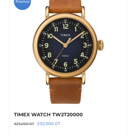
Promo!
TIMEX WATCH TW2T20000
Le
Le
255.000
DT
425.000
DT
prix
prix