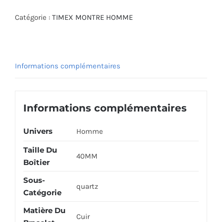
TIMEX
WATCH
Catégorie :
TIMEX MONTRE HOMME
TW2U22400
Informations complémentaires
Informations complémentaires
Univers
Homme
Taille Du
40MM
Boîtier
Sous-
quartz
Catégorie
Matière Du
Cuir