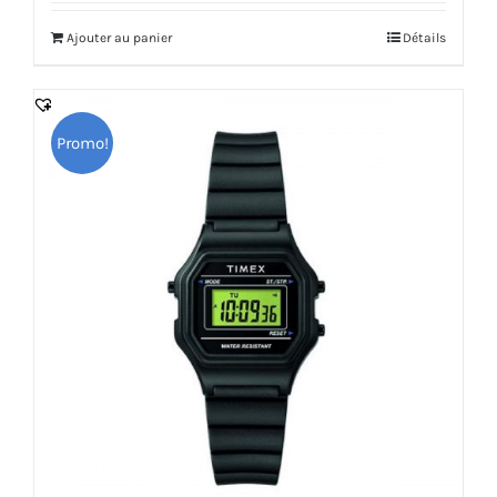
initial
actuel
Ajouter au panier
Détails
était :
est :
425.000 DT.
255.000 DT.
Promo!