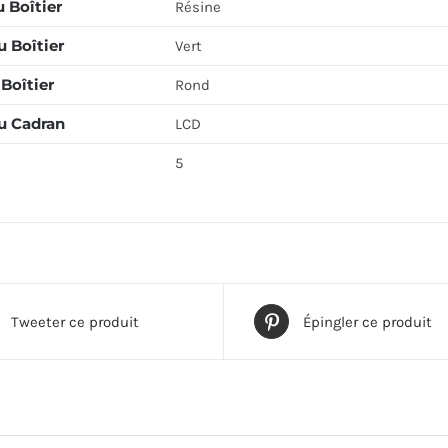
 Boîtier
Résine
 Boîtier
Vert
Boîtier
Rond
u Cadran
LCD
5
Tweeter ce produit
Épingler ce produit