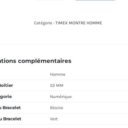
de
TIMEX
WATCH
Catégorie :
TIMEX MONTRE HOMME
TW5M22800
ations complémentaires
Homme
Boîtier
53 MM
gorie
Numérique
u Bracelet
Résine
u Bracelet
Vert