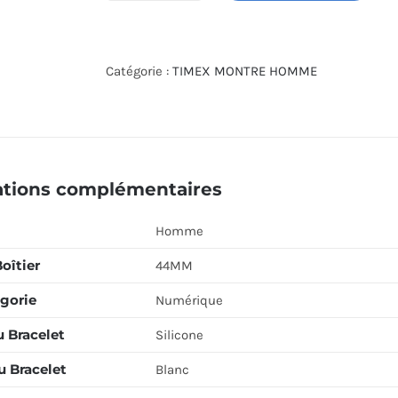
de
TIMEX
WATCH
Catégorie :
TIMEX MONTRE HOMME
TW5M23700
ations complémentaires
Homme
Boîtier
44MM
gorie
Numérique
u Bracelet
Silicone
u Bracelet
Blanc