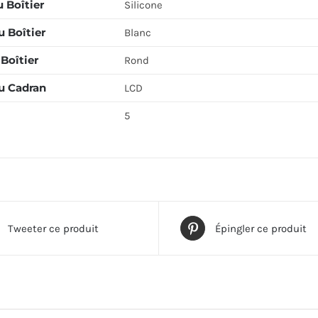
 Boîtier
Silicone
 Boîtier
Blanc
Boîtier
Rond
u Cadran
LCD
5
Tweeter ce produit
Épingler ce produit