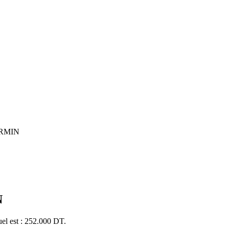
ARMIN
N
uel est : 252.000 DT.