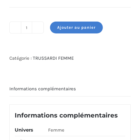
Ajouter au panier
quantité
de
TRUSSARDI
WATCH
Catégorie :
TRUSSARDI FEMME
R2453152506
Informations complémentaires
Informations complémentaires
Univers
Femme