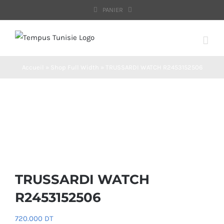
Passer
PANIER
au
contenu
Accueil
»
Shop Full Width
»
TRUSSARDI WATCH R2453152506
TRUSSARDI WATCH
R2453152506
720.000
DT