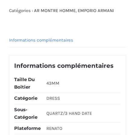
ARMANI
WATCH
Catégories :
AR MONTRE HOMME
,
EMPORIO ARMANI
AR11180
Informations complémentaires
Informations complémentaires
Taille Du
43MM
Boîtier
Catégorie
DRESS
Sous-
QUARTZ/3 HAND DATE
Catégorie
Plateforme
RENATO