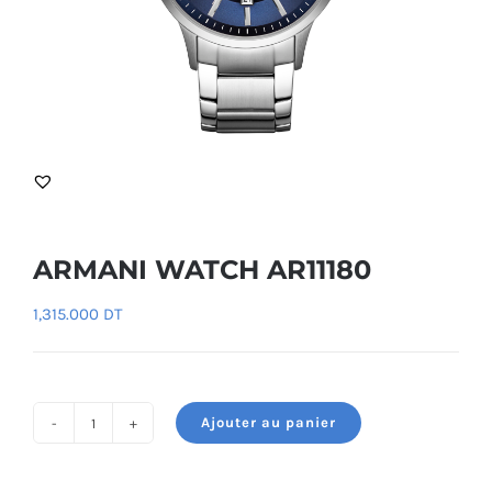
ARMANI WATCH AR11180
1,315.000
DT
Ajouter au panier
quantité
de