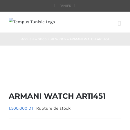
Passer
PANIER
au
contenu
Accueil
»
Shop Full Width
»
ARMANI WATCH AR11451
ARMANI WATCH AR11451
1,500.000
DT
Rupture de stock