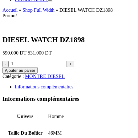
Accueil
»
Shop Full Width
»
DIESEL WATCH DZ1898
Promo!
DIESEL WATCH DZ1898
Le
Le
590.000
DT
531.000
DT
prix
prix
quantité
initial
actuel
de
était :
est :
Ajouter au panier
DIESEL
590.000 DT.
531.000 DT.
Catégorie :
MONTRE DIESEL
WATCH
DZ1898
Informations complémentaires
Informations complémentaires
Univers
Homme
Taille Du Boîtier
46MM