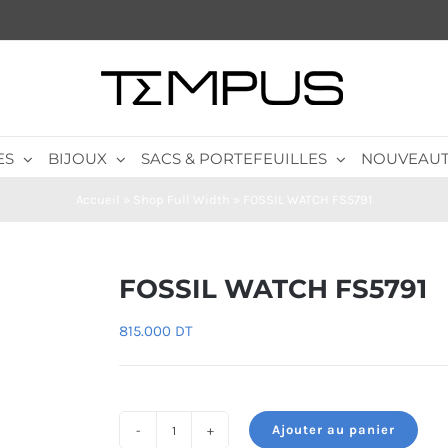
ES
BIJOUX
SACS & PORTEFEUILLES
NOUVEAUT
Accueil
»
Shop Full Width
»
FOSSIL WATCH FS5791
FOSSIL WATCH FS5791
815.000
DT
Ajouter au panier
quantité