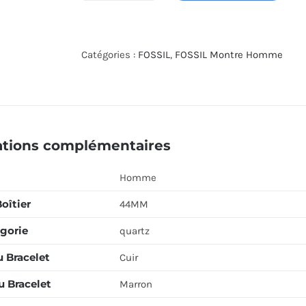
de
FOSSIL
WATCH
Catégories :
FOSSIL
,
FOSSIL Montre Homme
FS5791
ations complémentaires
Homme
Boîtier
44MM
gorie
quartz
u Bracelet
Cuir
u Bracelet
Marron