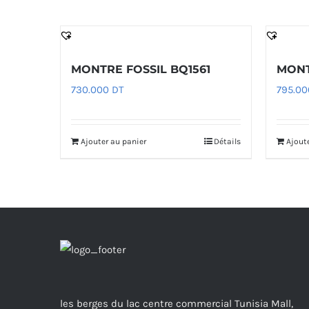
MONTRE FOSSIL BQ1561
MONT
730.000
DT
795.0
Ajouter au panier
Détails
Ajout
les berges du lac centre commercial Tunisia Mall,